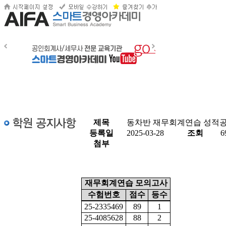
제목
동차반 재무회계연습 성적
등록일
2025-03-28
조회
6
첨부
재무회계연습 모의고사
수험번호
점수
등수
25-2335469
89
1
25-4085628
88
2