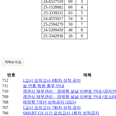
24-6527519
69
3
25-1528682
66
4
25-3339211
63
5
24-4555017
54
6
25-2594279
50
7
24-5299459
48
8
25-3342936
26
9
번호
제목
712
1교시 모의고사 8회차 성적 공지
711
설 연휴 학원 휴무 안내
710
객관식 재무관리ㆍ경제학 설날 이벤트 안내 (공지안
709
객관식 재무관리ㆍ경제학 설날 이벤트 안내 (포스터
708
재정학 7개년 성적공지 (2021)
707
1교시 모의고사 7회차 성적 공지
706
SMART GS 11기 모의고사 1회차 성적공지