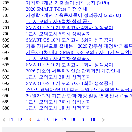
705
재정학 7개년 기출 풀이 성적 공지 (2020)
704
2026 SMART T-Pass 과정 안내
703
재정학 7개년 기출문제풀이 성적공지 (260202)
702
1교시 모의고사 6회차 성적 공지
701
SMART GS 10기 모의고사 4회차 성적공지
700
1교시 모의고사 5회차 성적공지
699
SMART GS 10기 모의고사 3회차 성적공지
698
기출 7개년으로 끝내는「2026 강두성 재정학 기
697
세무사 1차 대비 SMART GS 모의고사 11기 모집안
696
1교시 모의고사 4회차 성적공지
695
SMART GS 10기 모의고사 2회차 성적공지
694
2026 양소영 세무회계연습 단과과정 개강안내
693
1교시 모의고사 3회차 성적공지
692
SMART GS 10기 모의고사 1회차 성적공지
691
스마트경영아카데미 학원 촬영 근로장학생 모집공
690
26 원가회계 기본반 단과 개강 일정 변경 안내 (1월 5일
689
1교시 모의고사 2회차 성적공지
688
1교시 모의고사 1회차 성적공지
1
2
3
4
5
6
7
8
9
10
|
|
|
|
|
|
|
|
|
|
|