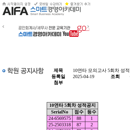
제목
10연타 모의고사 5회차 성
등록일
2025-04-19
조회
첨부
10연타 5회차 성적공지
SerialNo
점수
등수
24-6569575
88
1
25-2503318
87
2