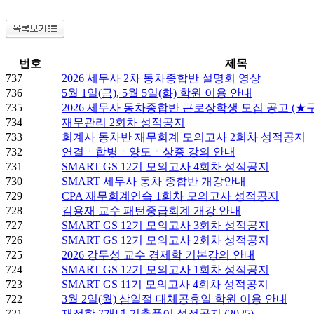
번호
제목
737
2026 세무사 2차 동차종합반 설명회 영상
736
5월 1일(금), 5월 5일(화) 학원 이용 안내
735
2026 세무사 동차종합반 근로장학생 모집 공고 (★
734
재무관리 2회차 성적공지
733
회계사 동차반 재무회계 모의고사 2회차 성적공지
732
연결ㆍ합병ㆍ양도ㆍ상증 강의 안내
731
SMART GS 12기 모의고사 4회차 성적공지
730
SMART 세무사 동차 종합반 개강안내
729
CPA 재무회계연습 1회차 모의고사 성적공지
728
김용재 교수 패턴중급회계 개강 안내
727
SMART GS 12기 모의고사 3회차 성적공지
726
SMART GS 12기 모의고사 2회차 성적공지
725
2026 강두성 교수 경제학 기본강의 안내
724
SMART GS 12기 모의고사 1회차 성적공지
723
SMART GS 11기 모의고사 4회차 성적공지
722
3월 2일(월) 삼일절 대체공휴일 학원 이용 안내
721
재정학 7개년 기출풀이 성적공지 (2025)