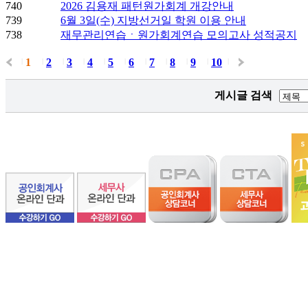
740
2026 김용재 패턴원가회계 개강안내
739
6월 3일(수) 지방선거일 학원 이용 안내
738
재무관리연습ㆍ원가회계연습 모의고사 성적공지
1
2
3
4
5
6
7
8
9
10
|
|
|
|
|
|
|
|
|
|
|
게시글 검색