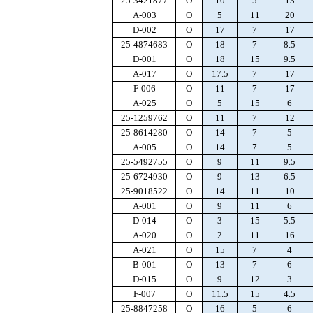
25-3421877
O
10
5
13
A-003
O
5
11
20
D-002
O
17
7
17
25-4874683
O
18
7
8.5
D-001
O
18
15
9.5
A-017
O
17.5
7
17
F-006
O
11
7
17
A-025
O
5
15
6
25-1259762
O
11
7
12
25-8614280
O
14
7
5
A-005
O
14
7
5
25-5492755
O
9
11
9.5
25-6724930
O
9
13
6.5
25-9018522
O
14
11
10
A-001
O
9
11
6
D-014
O
3
15
5.5
A-020
O
2
11
16
A-021
O
15
7
4
B-001
O
13
7
6
D-015
O
9
12
3
F-007
O
11.5
15
4.5
25-8847258
O
16
5
6