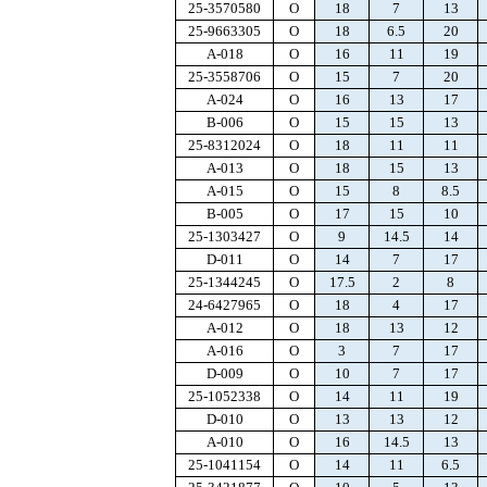
25-3570580
O
18
7
13
25-9663305
O
18
6.5
20
A-018
O
16
11
19
25-3558706
O
15
7
20
A-024
O
16
13
17
B-006
O
15
15
13
25-8312024
O
18
11
11
A-013
O
18
15
13
A-015
O
15
8
8.5
B-005
O
17
15
10
25-1303427
O
9
14.5
14
D-011
O
14
7
17
25-1344245
O
17.5
2
8
24-6427965
O
18
4
17
A-012
O
18
13
12
A-016
O
3
7
17
D-009
O
10
7
17
25-1052338
O
14
11
19
D-010
O
13
13
12
A-010
O
16
14.5
13
25-1041154
O
14
11
6.5