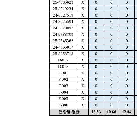
25-4085628
X
0
0
0
25-8719234
X
0
0
0
24-6527519
X
0
0
0
24-3625594
X
0
0
0
24-5978097
X
0
0
0
24-9788709
X
0
0
0
25-2546362
X
0
0
0
24-4555017
X
0
0
0
25-3058718
X
0
0
0
D-012
X
0
0
0
D-013
X
0
0
0
F-001
X
0
0
0
F-002
X
0
0
0
F-003
X
0
0
0
F-004
X
0
0
0
F-005
X
0
0
0
F-008
X
0
0
0
문항별 평균
13.53
10.66
12.04