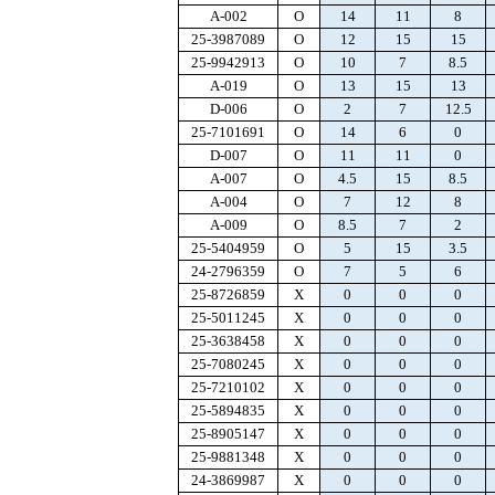
A-002
O
14
11
8
25-3987089
O
12
15
15
25-9942913
O
10
7
8.5
A-019
O
13
15
13
D-006
O
2
7
12.5
25-7101691
O
14
6
0
D-007
O
11
11
0
A-007
O
4.5
15
8.5
A-004
O
7
12
8
A-009
O
8.5
7
2
25-5404959
O
5
15
3.5
24-2796359
O
7
5
6
25-8726859
X
0
0
0
25-5011245
X
0
0
0
25-3638458
X
0
0
0
25-7080245
X
0
0
0
25-7210102
X
0
0
0
25-5894835
X
0
0
0
25-8905147
X
0
0
0
25-9881348
X
0
0
0
24-3869987
X
0
0
0