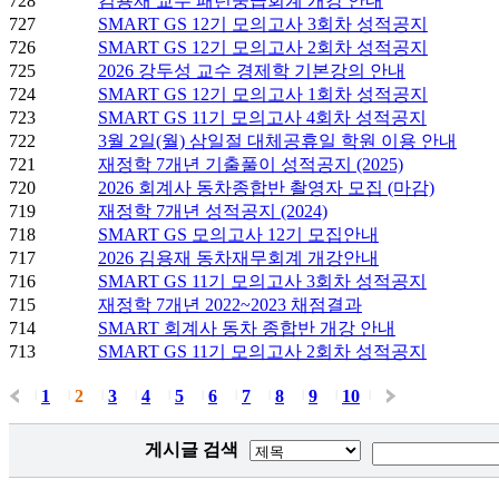
728
김용재 교수 패턴중급회계 개강 안내
727
SMART GS 12기 모의고사 3회차 성적공지
726
SMART GS 12기 모의고사 2회차 성적공지
725
2026 강두성 교수 경제학 기본강의 안내
724
SMART GS 12기 모의고사 1회차 성적공지
723
SMART GS 11기 모의고사 4회차 성적공지
722
3월 2일(월) 삼일절 대체공휴일 학원 이용 안내
721
재정학 7개년 기출풀이 성적공지 (2025)
720
2026 회계사 동차종합반 촬영자 모집 (마감)
719
재정학 7개년 성적공지 (2024)
718
SMART GS 모의고사 12기 모집안내
717
2026 김용재 동차재무회계 개강안내
716
SMART GS 11기 모의고사 3회차 성적공지
715
재정학 7개년 2022~2023 채점결과
714
SMART 회계사 동차 종합반 개강 안내
713
SMART GS 11기 모의고사 2회차 성적공지
1
2
3
4
5
6
7
8
9
10
|
|
|
|
|
|
|
|
|
|
|
게시글 검색