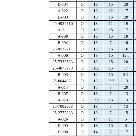
D-004
O
18
15
20
A-022
O
18
12
17
D-003
O
18
15
20
25-4934716
O
18
11
19
A-011
O
18
15
17
A-008
O
16
15
19
B-004
O
18
7
16
25-9532711
O
16
15
16
A-006
O
18
15
12.5
25-7332533
O
18
15
20
25-4875973
O
16.5
15
17
B-003
O
12
15
8.5
25-6044071
O
13
13.5
13
A-014
O
17
7
20
B-007
O
18
7
13
A-023
O
17.5
15
13
25-7092263
O
18
7
13
25-2777383
O
18
7
15
A-026
O
14
11
6
D-005
O
18
15
6
D-008
O
14
7
17