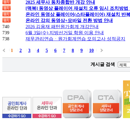
2025 세무사 동차종합반 개강 안내
[맥북] 동영상 플레이어 재설치 오류 임시 조치방법
온라인 동영상 플레이어(스타플레이어) 재설치 반복
온라인 강의 동영상+모바일 전환 방법 안내
740
2026 김용재 패턴원가회계 개강안내
739
6월 3일(수) 지방선거일 학원 이용 안내
738
재무관리연습ㆍ원가회계연습 모의고사 성적공지
1
2
3
4
5
6
7
8
9
10
|
|
|
|
|
|
|
|
|
|
|
게시글 검색