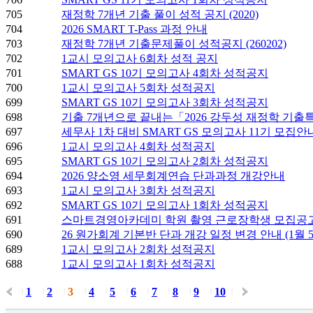
705
재정학 7개년 기출 풀이 성적 공지 (2020)
704
2026 SMART T-Pass 과정 안내
703
재정학 7개년 기출문제풀이 성적공지 (260202)
702
1교시 모의고사 6회차 성적 공지
701
SMART GS 10기 모의고사 4회차 성적공지
700
1교시 모의고사 5회차 성적공지
699
SMART GS 10기 모의고사 3회차 성적공지
698
기출 7개년으로 끝내는「2026 강두성 재정학 기
697
세무사 1차 대비 SMART GS 모의고사 11기 모집안
696
1교시 모의고사 4회차 성적공지
695
SMART GS 10기 모의고사 2회차 성적공지
694
2026 양소영 세무회계연습 단과과정 개강안내
693
1교시 모의고사 3회차 성적공지
692
SMART GS 10기 모의고사 1회차 성적공지
691
스마트경영아카데미 학원 촬영 근로장학생 모집공
690
26 원가회계 기본반 단과 개강 일정 변경 안내 (1월 5일
689
1교시 모의고사 2회차 성적공지
688
1교시 모의고사 1회차 성적공지
1
2
3
4
5
6
7
8
9
10
|
|
|
|
|
|
|
|
|
|
|