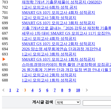
703
재정학 7개년 기출문제풀이 성적공지 (260202)
702
1교시 모의고사 6회차 성적 공지
701
SMART GS 10기 모의고사 4회차 성적공지
700
1교시 모의고사 5회차 성적공지
699
SMART GS 10기 모의고사 3회차 성적공지
698
기출 7개년으로 끝내는「2026 강두성 재정학 기
697
세무사 1차 대비 SMART GS 모의고사 11기 모집안
696
1교시 모의고사 4회차 성적공지
695
SMART GS 10기 모의고사 2회차 성적공지
694
2026 양소영 세무회계연습 단과과정 개강안내
693
1교시 모의고사 3회차 성적공지
▶
SMART GS 10기 모의고사 1회차 성적공지
691
스마트경영아카데미 학원 촬영 근로장학생 모집공
690
26 원가회계 기본반 단과 개강 일정 변경 안내 (1월 5일
689
1교시 모의고사 2회차 성적공지
688
1교시 모의고사 1회차 성적공지
1
2
3
4
5
6
7
8
9
10
|
|
|
|
|
|
|
|
|
|
|
게시글 검색