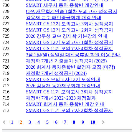
730
SMART 세무사 동차 종합반 개강안내
729
CPA 재무회계연습 1회차 모의고사 성적공지
728
김용재 교수 패턴중급회계 개강 안내
727
SMART GS 12기 모의고사 3회차 성적공지
726
SMART GS 12기 모의고사 2회차 성적공지
725
2026 강두성 교수 경제학 기본강의 안내
724
SMART GS 12기 모의고사 1회차 성적공지
723
SMART GS 11기 모의고사 4회차 성적공지
722
3월 2일(월) 삼일절 대체공휴일 학원 이용 안내
721
재정학 7개년 기출풀이 성적공지 (2025)
720
2026 회계사 동차종합반 촬영자 모집 (마감)
719
재정학 7개년 성적공지 (2024)
718
SMART GS 모의고사 12기 모집안내
717
2026 김용재 동차재무회계 개강안내
716
SMART GS 11기 모의고사 3회차 성적공지
715
재정학 7개년 2022~2023 채점결과
714
SMART 회계사 동차 종합반 개강 안내
713
SMART GS 11기 모의고사 2회차 성적공지
1
2
3
4
5
6
7
8
9
10
|
|
|
|
|
|
|
|
|
|
|