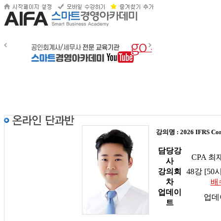
강의명 : 2026 IFRS C
담당강
CPA 
사
강의회
48강 [50
차
배
업데이
업데
트