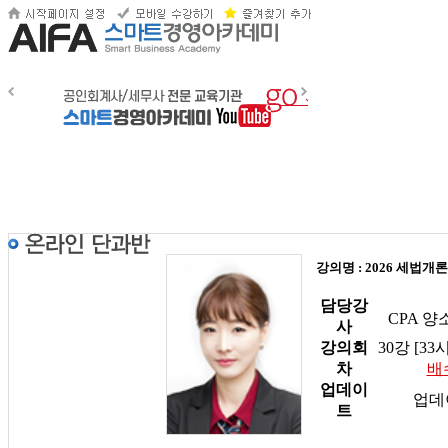
강의명 : 2026 세법개론
담당강
CPA 
사
강의회
30강 [33
차
배
업데이
업데
트