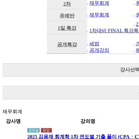
재무회계
2차
재무회계
유예반
1일 특강
1차대비 FINAL 특강
특
세법
공개특강
공개강의
강사선
재무회계
강사명
강의명
2025 김용재 회계학 1차 연도별 기출 풀이 (CPAㆍC