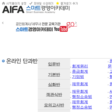
입문반
회계원리
문
중급회계
기본반
기업법
재무회계
심화반
재무회계
객관식반
행정소송법
재무회계
모의고사반
행정소송법